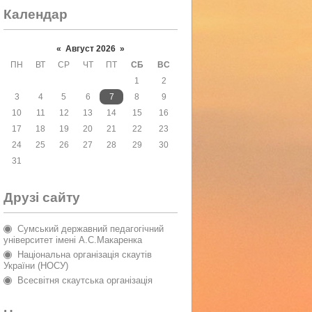
Календар
«
Август 2026
»
ПН
ВТ
СР
ЧТ
ПТ
СБ
ВС
1
2
3
4
5
6
7
8
9
10
11
12
13
14
15
16
17
18
19
20
21
22
23
24
25
26
27
28
29
30
31
Друзі сайту
Сумський державний педагогічний
університет імені А.С.Макаренка
Національна організація скаутів
України (НОСУ)
Всесвітня скаутська організація