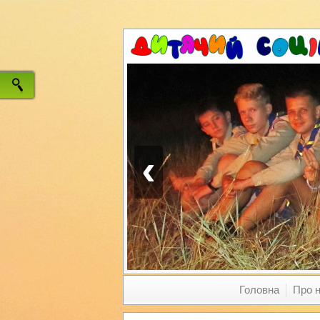
‹
Головна
Про 