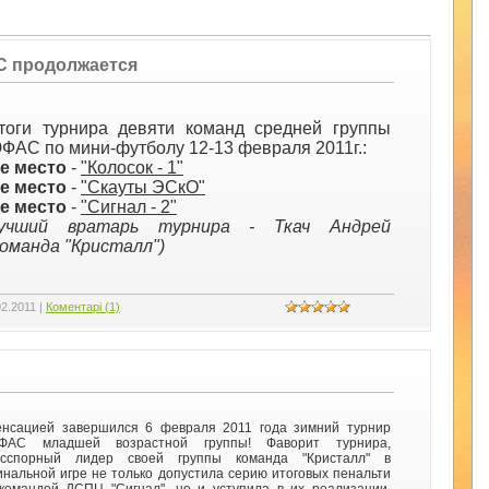
 продолжается
тоги турнира девяти команд средней группы
ФАС по мини-футболу 12-13 февраля 2011г.:
-е место
-
"Колосок - 1"
-е место
-
"Скауты ЭСкО"
-е место
-
"Сигнал - 2"
учший вратарь турнира - Ткач Андрей
команда "Кристалл")
02.2011
|
Коментарі (1)
нсацией завершился 6 февраля 2011 года зимний турнир
ФАС младшей возрастной группы! Фаворит турнира,
есспорный лидер своей группы команда "Кристалл" в
нальной игре не только допустила серию итоговых пенальти
командой ДСПЦ "Сигнал", но и уступила в их реализации.