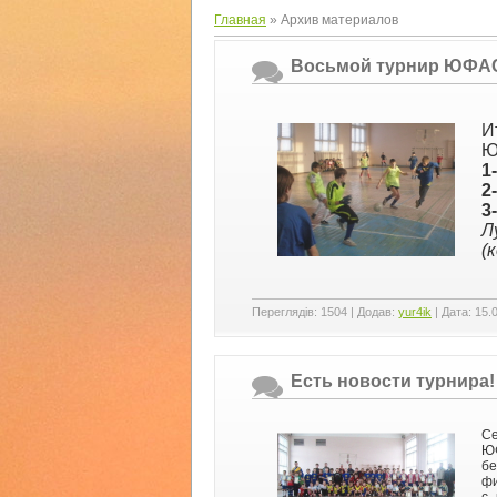
Главная
»
Архив материалов
Восьмой турнир ЮФАС
И
Ю
1
2
3
Л
(
Переглядів:
1504
|
Додав:
yur4ik
|
Дата:
15.
Есть новости турнира!
Се
Ю
б
фи
с 