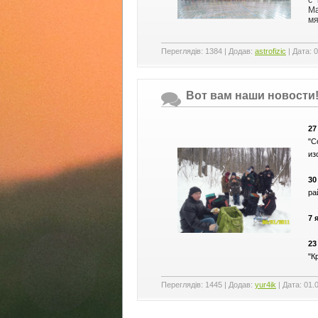
Ма
мя
Переглядів:
1384
|
Додав:
astrofizic
|
Дата:
0
Вот вам наши новости!
27
"С
из
30
ра
7 
23
"К
Переглядів:
1445
|
Додав:
yur4ik
|
Дата:
01.