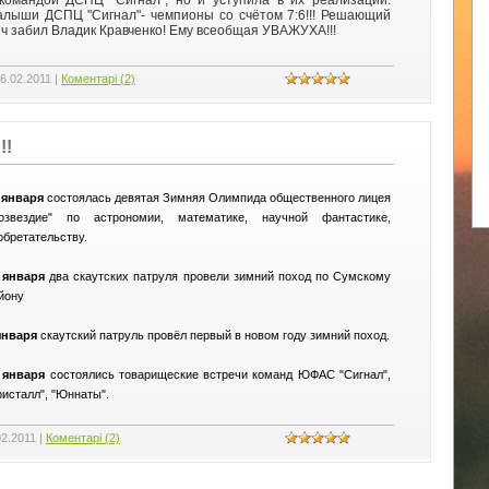
лыши ДСПЦ "Сигнал"- чемпионы со счётом 7:6!!! Решающий
ч забил Владик Кравченко! Ему всеобщая УВАЖУХА!!!
6.02.2011
|
Коментарі (2)
!!
 января
состоялась девятая Зимняя Олимпида общественного лицея
озвездие" по астрономии, математике, научной фантастике,
обретательству.
 января
два скаутских патруля провели зимний поход по Сумскому
йону
января
скаутский патруль провёл первый в новом году зимний поход.
 января
состоялись товарищеские встречи команд ЮФАС "Сигнал",
ристалл", "Юннаты".
02.2011
|
Коментарі (2)