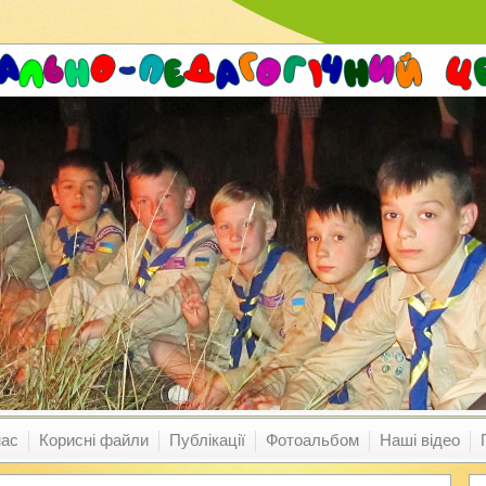
нас
Корисні файли
Публікації
Фотоальбом
Наші відео