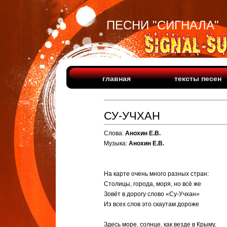
ПЕСНИ "СИГНАЛА"
главная
тексты песен
СУ-УЧХАН
Слова:
Анохин Е.В.
Музыка:
Анохин Е.В.
На карте очень много разных стран:
Столицы, города, моря, но всё же
Зовёт в дорогу слово «Су-Учхан»
Из всех слов это скаутам дороже
Здесь море, солнце, как везде в Крыму,