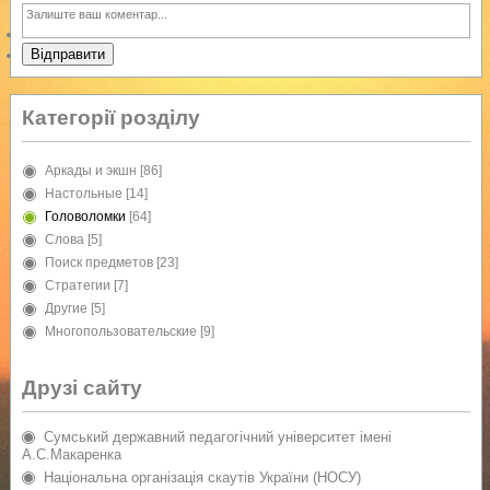
Відправити
Категорії розділу
Аркады и экшн
[86]
Настольные
[14]
Головоломки
[64]
Слова
[5]
Поиск предметов
[23]
Стратегии
[7]
Другие
[5]
Многопользовательские
[9]
Друзі сайту
Сумський державний педагогічний університет імені
А.С.Макаренка
Національна організація скаутів України (НОСУ)