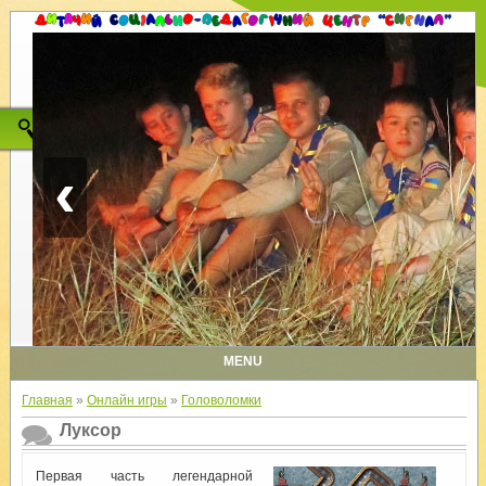
‹
MENU
Главная
»
Онлайн игры
»
Головоломки
Луксор
Первая часть легендарной