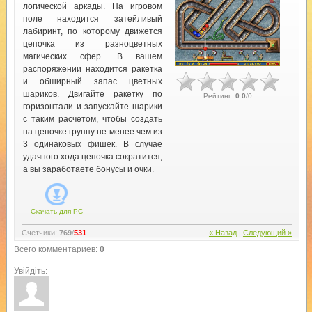
логической аркады. На игровом
поле находится затейливый
лабиринт, по которому движется
цепочка из разноцветных
магических сфер. В вашем
распоряжении находится ракетка
и обширный запас цветных
шариков. Двигайте ракетку по
Рейтинг
:
0.0
/
0
горизонтали и запускайте шарики
с таким расчетом, чтобы создать
на цепочке группу не менее чем из
3 одинаковых фишек. В случае
удачного хода цепочка сократится,
а вы заработаете бонусы и очки.
Скачать для
PC
Счетчики
:
769
/
531
« Назад
|
Следующий »
Всего комментариев
:
0
Увійдіть: