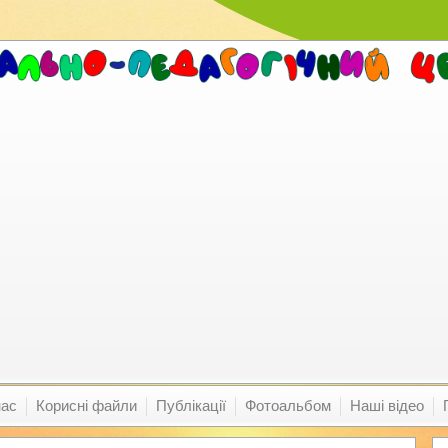
нас
Корисні файли
Публікації
Фотоальбом
Наші відео