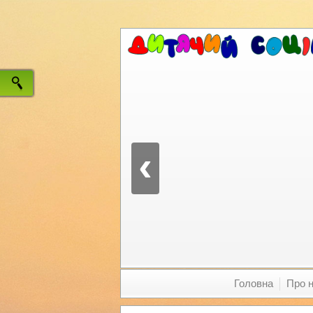
‹
Головна
Про 