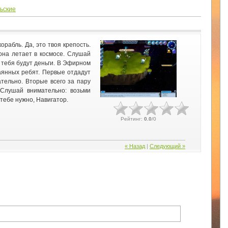
ьские
рабль. Да, это твоя крепость.
 она летает в космосе. Слушай
 тебя будут деньги. В Эфирном
аянных ребят. Первые отдадут
ательно. Вторые всего за пару
 Слушай внимательно: возьми
 тебе нужно, Навигатор.
Рейтинг
:
0.0
/
0
« Назад
|
Следующий »