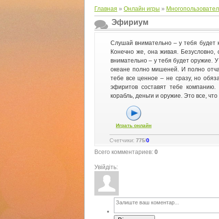
Главная
»
Онлайн игры
»
Многопользовател
Эфириум
Слушай внимательно – у тебя будет ко
Конечно же, она живая. Безусловно,
внимательно – у тебя будет оружие. У
океане полно мишеней. И полно отч
тебе все ценное – не сразу, но обяз
эфиритов составят тебе компанию.
корабль, деньги и оружие. Это все, что
Играть онлайн
Счетчики
:
775
/
0
Всего комментариев
:
0
Увійдіть: