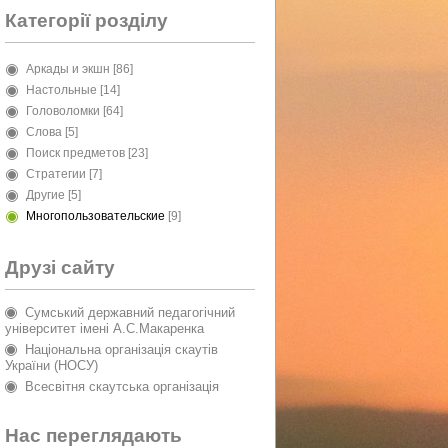
Категорії розділу
Аркады и экшн
[86]
Настольные
[14]
Головоломки
[64]
Слова
[5]
Поиск предметов
[23]
Стратегии
[7]
Другие
[5]
Многопользовательские
[9]
Друзі сайту
Сумський державний педагогічний
університет імені А.С.Макаренка
Національна організація скаутів
України (НОСУ)
Всесвітня скаутська організація
Нас переглядають