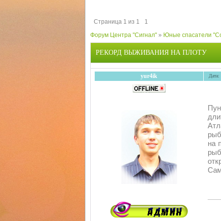
Страница
1
из
1
1
Форум Центра "Сигнал"
»
Юные спасатели "С
РЕКОРД ВЫЖИВАНИЯ НА ПЛОТУ
yur4ik
Дата:
Пун
дли
Атл
рыб
на 
рыб
отк
Сам