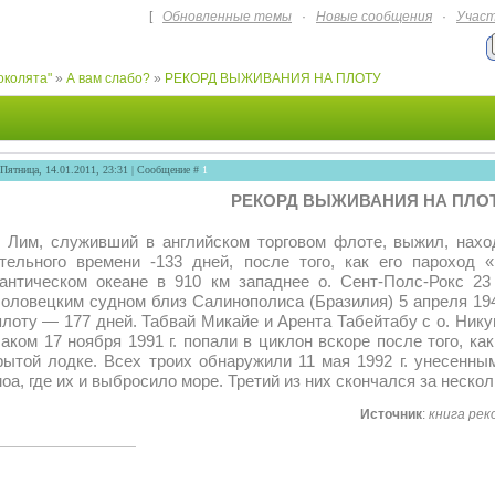
[
Обновленные темы
·
Новые сообщения
·
Учас
околята"
»
А вам слабо?
»
РЕКОРД ВЫЖИВАНИЯ НА ПЛОТУ
 Пятница, 14.01.2011, 23:31 | Сообщение #
1
РЕКОРД ВЫЖИВАНИЯ НА ПЛО
 Лим, служивший в английском торговом флоте, выжил, нахо
тельного времени -133 дней, после того, как его пароход
антическом океане в 910 км западнее о. Сент-Полс-Рокс 23
оловецким судном близ Салинополиса (Бразилия) 5 апреля 194
плоту — 177 дней. Табвай Микайе и Арента Табейтабу с о. Нику
аком 17 ноября 1991 г. попали в циклон вскоре после того, ка
рытой лодке. Всех троих обнаружили 11 мая 1992 г. унесенны
оа, где их и выбросило море. Третий из них скончался за нескол
Источник
:
книга рек