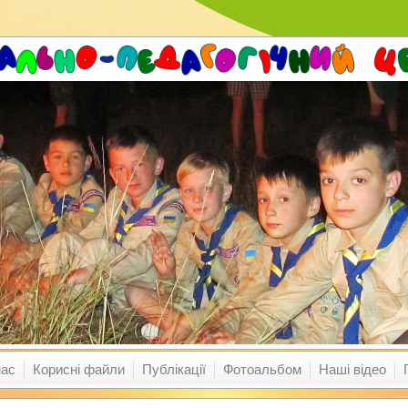
нас
Корисні файли
Публікації
Фотоальбом
Наші відео