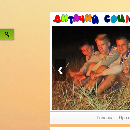
‹
Головна
Про 