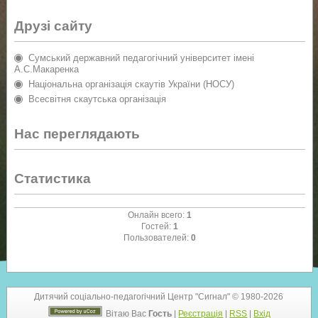
Друзі сайту
Сумський державний педагогічний університет імені
А.С.Макаренка
Національна організація скаутів України (НОСУ)
Всесвітня скаутська організація
Нас переглядають
Статистика
Онлайн всего:
1
Гостей:
1
Пользователей:
0
Дитячий соціально-педагогічний Центр "Сигнал" © 1980-2026
Вітаю Вас
Гость
|
Реєстрація
|
RSS
|
Вхід