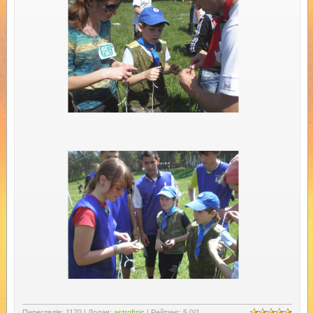
Переглядів
:
1170
|
Додав
:
astrofizic
|
Рейтинг
:
5.0
/
1