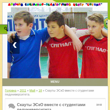
‹
MENU
Головна
»
2011
»
Май
»
18
» Скауты ЭСкО вместе с студентами
педуниверситета.
Скауты ЭСкО вместе с студентами
18:02
педуниверситета.