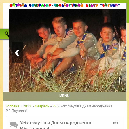
‹
MENU
Головна
»
2023
»
Февраль
»
22
» Усіх скаутів з Днем народження
Р.Б.Пауелла!
Усіх скаутів з Днем народження
10:51
Р.Б.Пауелла!