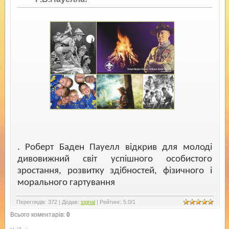
. Роберт Баден Пауелл відкрив для молоді
дивовижний світ успішного особистого
зростання, розвитку здібностей, фізичного і
морального гартування
Переглядів
:
372
|
Додав
:
signal
|
Рейтинг
:
5.0
/
1
Всього коментарів
:
0