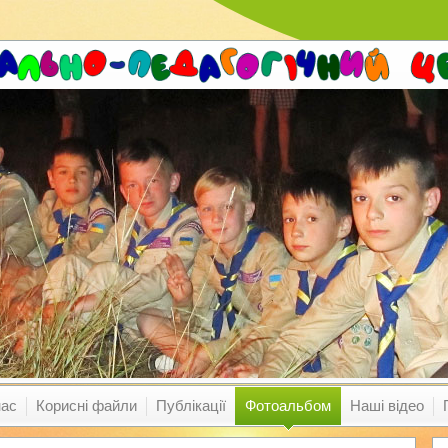
нас
Корисні файли
Публікації
Фотоальбом
Наші відео