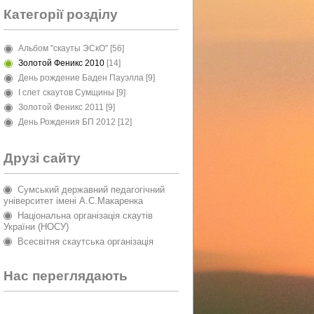
Категорії розділу
Альбом "скауты ЭСкО"
[56]
Золотой Феникс 2010
[14]
День рождение Баден Пауэлла
[9]
I слет скаутов Сумщины
[9]
Золотой Феникс 2011
[9]
День Рождения БП 2012
[12]
Друзі сайту
Сумський державний педагогічний
університет імені А.С.Макаренка
Національна організація скаутів
України (НОСУ)
Всесвітня скаутська організація
Нас переглядають