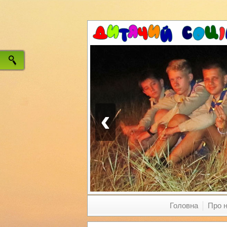
‹
Головна
Про 