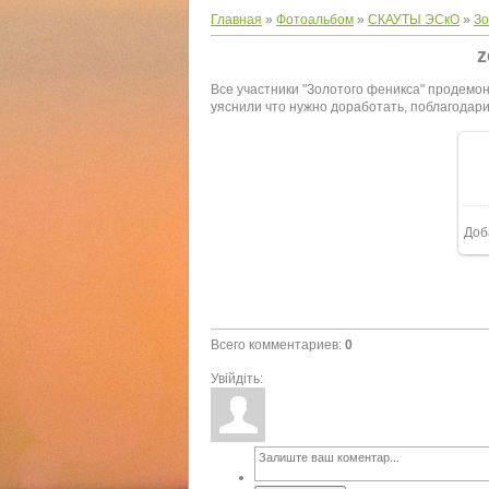
Главная
»
Фотоальбом
»
СКАУТЫ ЭСкО
»
Зо
z
Все участники "Золотого феникса" продемон
уяснили что нужно доработать, поблагодар
Доб
Всего комментариев
:
0
Увійдіть: