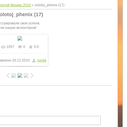
лотой Феникс 2010
» zolotoj_phenix (17)
olotoj_phenix (17)
стрировали свои успехи,
или наших волонтёров!
1057
0
0.0
В реальном размере
авлено
20.12.2010
yur4ik
1280x960
/ 440.5Kb