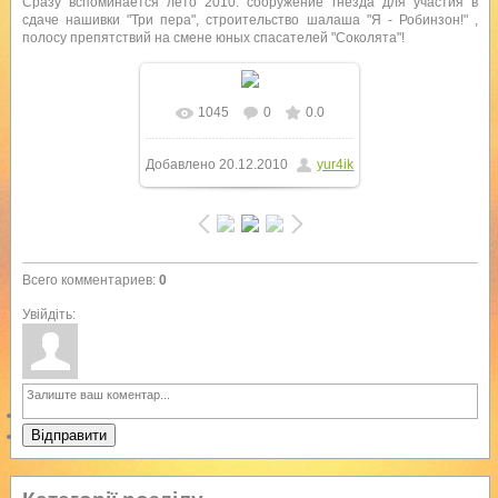
Сразу вспоминается лето 2010: сооружение гнезда для участия в
сдаче нашивки "Три пера", строительство шалаша "Я - Робинзон!" ,
полосу препятствий на смене юных спасателей "Соколята"!
1045
0
0.0
В реальном размере
Добавлено
20.12.2010
yur4ik
1280x957
/ 309.7Kb
Всего комментариев
:
0
Увійдіть:
Відправити