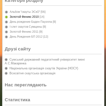
Категорії розділу
Альбом "скауты ЭСкО"
[56]
Золотой Феникс 2010
[14]
День рождение Баден Пауэлла
[9]
I слет скаутов Сумщины
[9]
Золотой Феникс 2011
[9]
День Рождения БП 2012
[12]
Друзі сайту
Сумський державний педагогічний університет імені
А.С.Макаренка
Національна організація скаутів України (НОСУ)
Всесвітня скаутська організація
Нас переглядають
Статистика