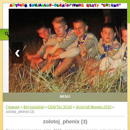
‹
MENU
Главная
»
Фотоальбом
»
СКАУТЫ ЭСкО
»
Золотой Феникс 2010
»
zolotoj_phenix (3)
zolotoj_phenix (3)