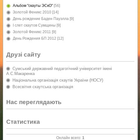
Альбом "скауты ЭСкО"
[56]
Золотой Феникс 2010
[14]
День рождение Баден Пауэлла
[9]
I слет скаутов Сумщины
[9]
Золотой Феникс 2011
[9]
День Рождения БП 2012
[12]
Друзі сайту
Сумський державний педагогічний університет імені
А.С.Макаренка
Національна організація скаутів України (НОСУ)
Всесвітня скаутська організація
Нас переглядають
Статистика
Онлайн всего:
1