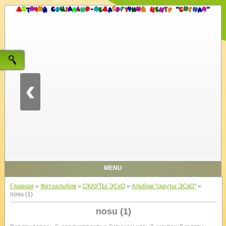
‹
MENU
Главная
»
Фотоальбом
»
СКАУТЫ ЭСкО
»
Альбом "скауты ЭСкО"
»
nosu (1)
nosu (1)