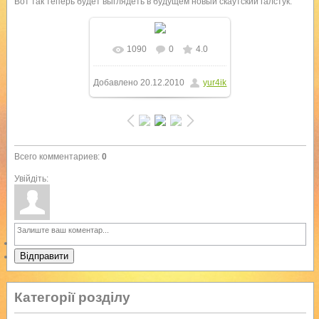
Вот так теперь будет выглядеть в будущем новый скаутский галстук.
1090
0
4.0
В реальном размере
Добавлено
20.12.2010
yur4ik
1280x960
/ 521.2Kb
Всего комментариев
:
0
Увійдіть:
Відправити
Категорії розділу