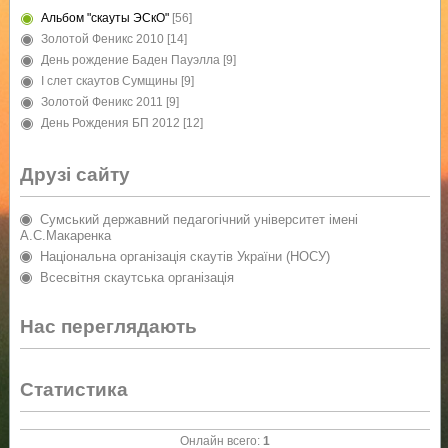
Альбом "скауты ЭСкО"
[56]
Золотой Феникс 2010
[14]
День рождение Баден Пауэлла
[9]
I слет скаутов Сумщины
[9]
Золотой Феникс 2011
[9]
День Рождения БП 2012
[12]
Друзі сайту
Сумський державний педагогічний університет імені
А.С.Макаренка
Національна організація скаутів України (НОСУ)
Всесвітня скаутська організація
Нас переглядають
Статистика
Онлайн всего:
1