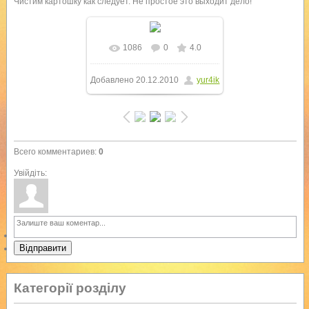
Чистим картошку как следует. Не простое это выходит дело!
1086
0
4.0
В реальном размере
Добавлено
20.12.2010
yur4ik
768x1024
/ 426.1Kb
Всего комментариев
:
0
Увійдіть:
Відправити
Категорії розділу