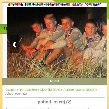
‹
MENU
Главная
»
Фотоальбом
»
СКАУТЫ ЭСкО
»
Альбом "скауты ЭСкО"
»
pohod_osenj (2)
pohod_osenj (2)