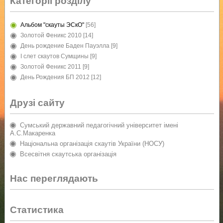
Категорії розділу
Альбом "скауты ЭСкО"
[56]
Золотой Феникс 2010
[14]
День рождение Баден Пауэлла
[9]
I слет скаутов Сумщины
[9]
Золотой Феникс 2011
[9]
День Рождения БП 2012
[12]
Друзі сайту
Сумський державний педагогічний університет імені
А.С.Макаренка
Національна організація скаутів України (НОСУ)
Всесвітня скаутська організація
Нас переглядають
Статистика