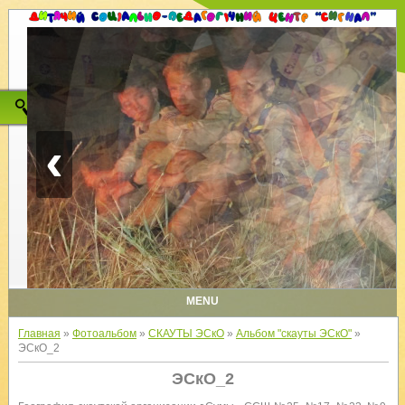
‹
MENU
Главная
»
Фотоальбом
»
СКАУТЫ ЭСкО
»
Альбом "скауты ЭСкО"
»
ЭСкО_2
ЭСкО_2