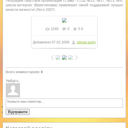
География скаутской организации г.Сумы - ССШ №25, №17, №23, №9,
школа-интернат (Веретиновка) привлекает своей поддержкой лучших
качеств личности! (Лето 2007)
1160
0
5.0
Добавлено
07.02.2009
signal-sumy
Всего комментариев
:
0
Увійдіть:
Відправити