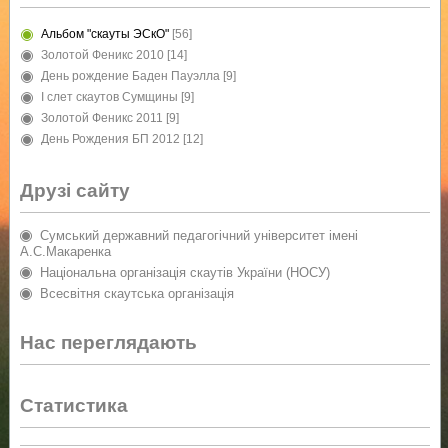
Альбом "скауты ЭСкО"
[56]
Золотой Феникс 2010
[14]
День рождение Баден Пауэлла
[9]
I слет скаутов Сумщины
[9]
Золотой Феникс 2011
[9]
День Рождения БП 2012
[12]
Друзі сайту
Сумський державний педагогічний університет імені
А.С.Макаренка
Національна організація скаутів України (НОСУ)
Всесвітня скаутська організація
Нас переглядають
Статистика