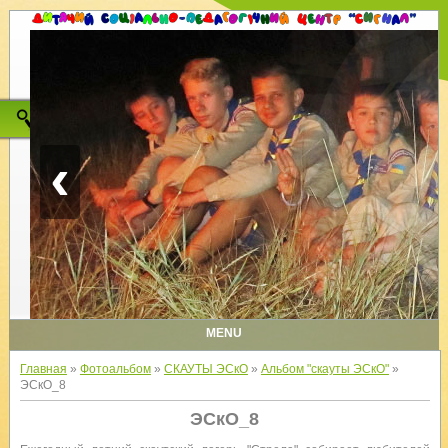
‹
MENU
Главная
»
Фотоальбом
»
СКАУТЫ ЭСкО
»
Альбом "скауты ЭСкО"
»
ЭСкО_8
ЭСкО_8