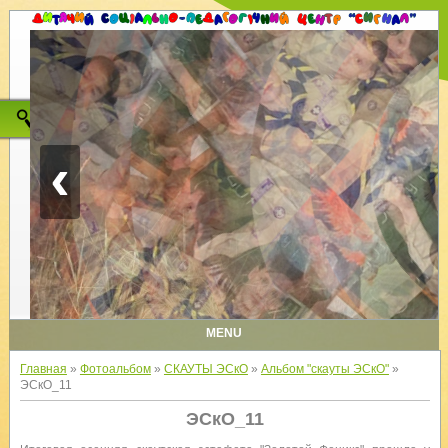
‹
MENU
Главная
»
Фотоальбом
»
СКАУТЫ ЭСкО
»
Альбом "скауты ЭСкО"
»
ЭСкО_11
ЭСкО_11