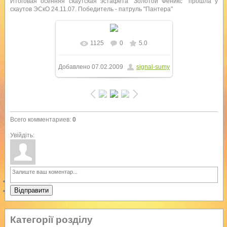
Итоговая осенняя скаутская эстафета "Золотой Феникс" прошла у
скаутов ЭСкО 24.11.07. Победитель - патруль "Пантера"
1125
0
5.0
Добавлено
07.02.2009
signal-sumy
Всего комментариев
:
0
Увійдіть:
Відправити
Категорії розділу