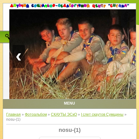
‹
MENU
Главная
»
Фотоальбом
»
СКАУТЫ ЭСкО
»
I слет скаутов Сумщины
»
nosu-(1)
nosu-(1)