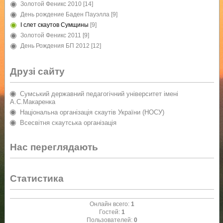
Золотой Феникс 2010
[14]
День рождение Баден Пауэлла
[9]
I слет скаутов Сумщины
[9]
Золотой Феникс 2011
[9]
День Рождения БП 2012
[12]
Друзі сайту
Сумський державний педагогічний університет імені
А.С.Макаренка
Національна організація скаутів України (НОСУ)
Всесвітня скаутська організація
Нас переглядають
Статистика
Онлайн всего:
1
Гостей:
1
Пользователей:
0