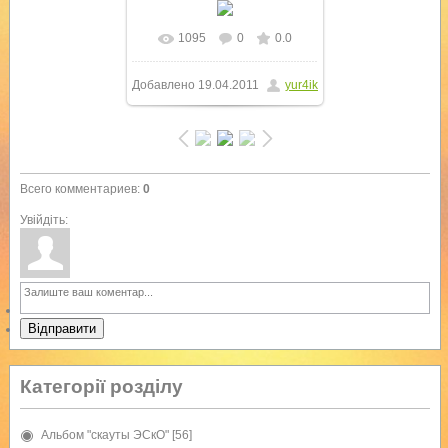
1095
0
0.0
В реальном размере
Добавлено
19.04.2011
yur4ik
800x600
/ 119.8Kb
Всего комментариев
:
0
Увійдіть:
Відправити
Категорії розділу
Альбом "скауты ЭСкО"
[56]