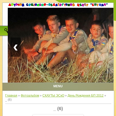
‹
MENU
Главная
»
Фотоальбом
»
СКАУТЫ ЭСкО
»
День Рождения БП 2012
»
_ (6)
_ (6)