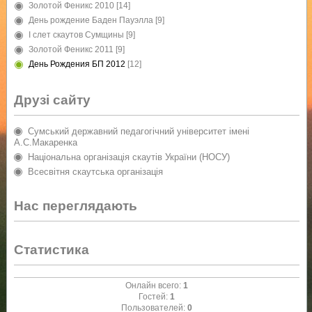
Золотой Феникс 2010
[14]
День рождение Баден Пауэлла
[9]
I слет скаутов Сумщины
[9]
Золотой Феникс 2011
[9]
День Рождения БП 2012
[12]
Друзі сайту
Сумський державний педагогічний університет імені
А.С.Макаренка
Національна організація скаутів України (НОСУ)
Всесвітня скаутська організація
Нас переглядають
Статистика
Онлайн всего:
1
Гостей:
1
Пользователей:
0