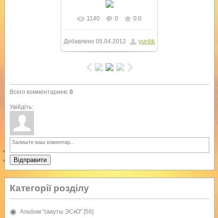
1140
0
0.0
В реальном размере
Добавлено
05.04.2012
yur4ik
1000x750
/ 118.5Kb
Всего комментариев
:
0
Увійдіть:
Відправити
Категорії розділу
Альбом "скауты ЭСкО"
[56]