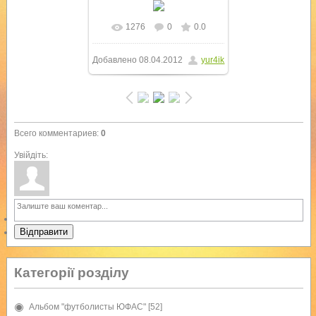
1276
0
0.0
В реальном размере
Добавлено
08.04.2012
yur4ik
1000x750
/ 154.0Kb
Всего комментариев
:
0
Увійдіть:
Відправити
Категорії розділу
Альбом "футболисты ЮФАС"
[52]