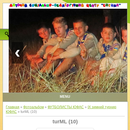
‹
MENU
Главная
»
Фотоальбом
»
ФУТБОЛИСТЫ ЮФАС
»
IX зимний турнир
ЮФАС
» turML (10)
turML (10)