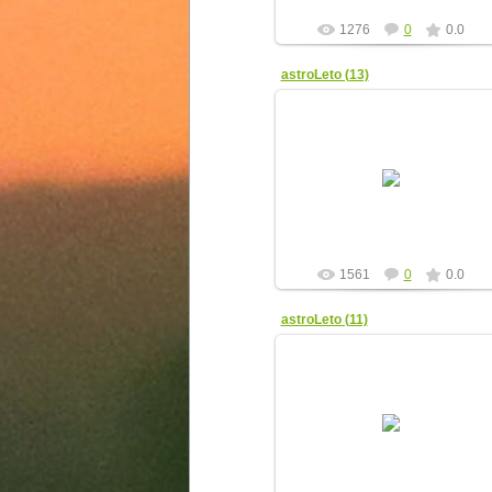
1276
0
0.0
astroLeto (13)
08.04.2012
yur4ik
1561
0
0.0
astroLeto (11)
08.04.2012
yur4ik