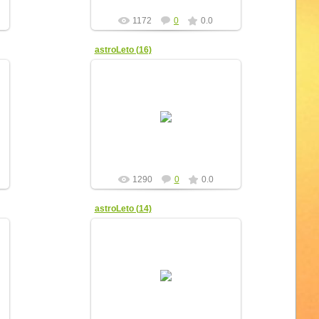
1172
0
0.0
astroLeto (16)
08.04.2012
yur4ik
1290
0
0.0
astroLeto (14)
08.04.2012
yur4ik