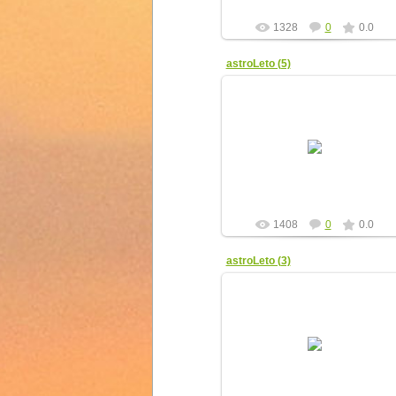
1328
0
0.0
astroLeto (5)
08.04.2012
yur4ik
1408
0
0.0
astroLeto (3)
08.04.2012
yur4ik