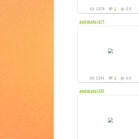
1378
0
0.0
astroLeto (17)
08.04.2012
yur4ik
1291
0
0.0
astroLeto (15)
08.04.2012
yur4ik