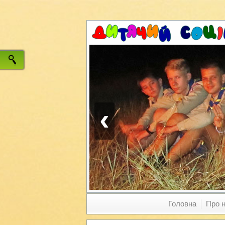
‹
Головна
Про 