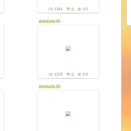
1341
0
0.0
astroLeto (4)
08.04.2012
yur4ik
1233
0
0.0
astroLeto (2)
08.04.2012
yur4ik