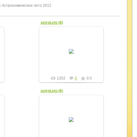
 Астрономическое лето 2012
astroLeto (8)
08.04.2012
yur4ik
1352
0
0.0
astroLeto (6)
08.04.2012
yur4ik