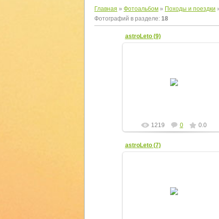
Главная
»
Фотоальбом
»
Походы и поездки
»
Фотографий в разделе
:
18
astroLeto (9)
08.04.2012
yur4ik
1219
0
0.0
astroLeto (7)
08.04.2012
yur4ik