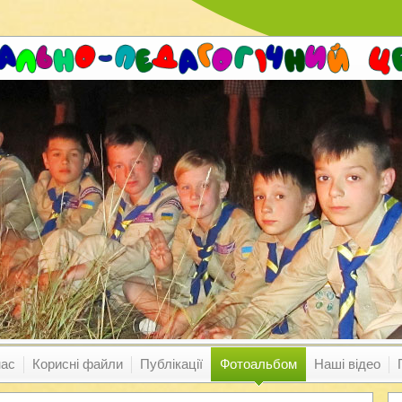
нас
Корисні файли
Публікації
Фотоальбом
Наші відео