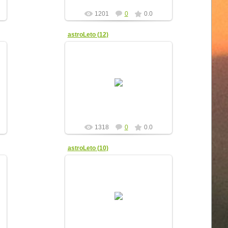
1201
0
0.0
astroLeto (12)
08.04.2012
yur4ik
1318
0
0.0
astroLeto (10)
08.04.2012
yur4ik