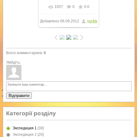
1057
0
0.0
В реальном размере
Добавлено
06.09.2012
yur4ik
600x800
/ 264.7Kb
Всего комментариев
:
0
Увійдіть:
Відправити
Категорії розділу
Экспедиция 1
[38]
Экспедиция 2
[20]