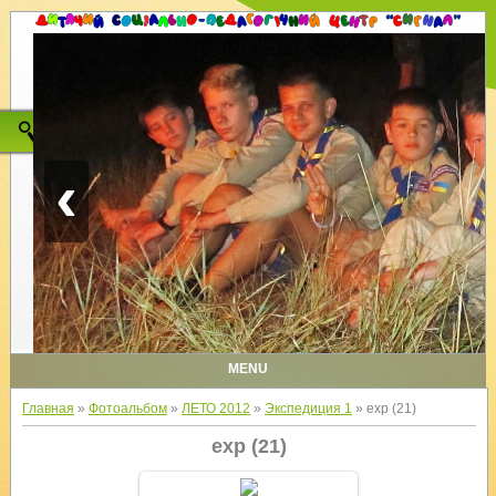
‹
MENU
Главная
»
Фотоальбом
»
ЛЕТО 2012
»
Экспедиция 1
» exp (21)
exp (21)