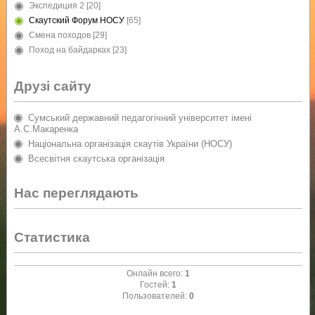
Экспедиция 2
[20]
Скаутский Форум НОСУ
[65]
Смена походов
[29]
Поход на байдарках
[23]
Друзі сайту
Сумський державний педагогічний університет імені
А.С.Макаренка
Національна організація скаутів України (НОСУ)
Всесвітня скаутська організація
Нас переглядають
Статистика
Онлайн всего:
1
Гостей:
1
Пользователей:
0