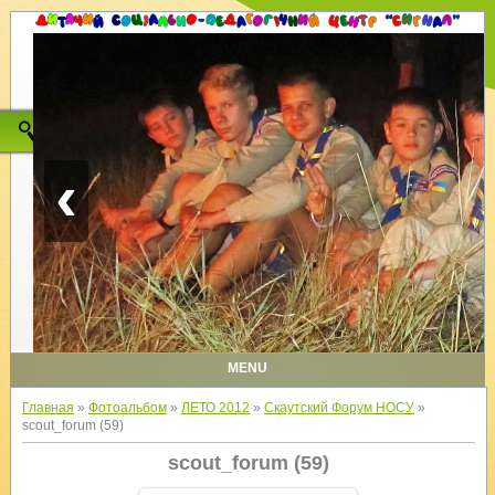
‹
MENU
Главная
»
Фотоальбом
»
ЛЕТО 2012
»
Скаутский Форум НОСУ
»
scout_forum (59)
scout_forum (59)