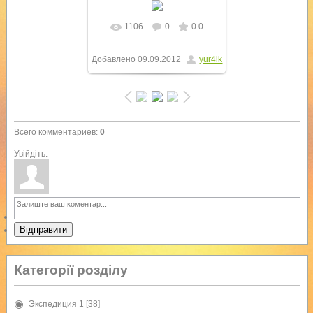
1106
0
0.0
В реальном размере
Добавлено
09.09.2012
yur4ik
600x800
/ 288.4Kb
Всего комментариев
:
0
Увійдіть:
Відправити
Категорії розділу
Экспедиция 1
[38]