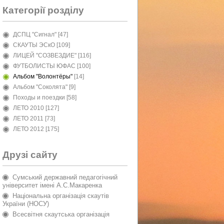
Категорії розділу
ДСПЦ "Сигнал"
[47]
СКАУТЫ ЭСкО
[109]
ЛИЦЕЙ "СОЗВЕЗДИЕ"
[116]
ФУТБОЛИСТЫ ЮФАС
[100]
Альбом "Волонтёры"
[14]
Альбом "Соколята"
[9]
Походы и поездки
[58]
ЛЕТО 2010
[127]
ЛЕТО 2011
[73]
ЛЕТО 2012
[175]
Друзі сайту
Сумський державний педагогічний
університет імені А.С.Макаренка
Національна організація скаутів
України (НОСУ)
Всесвітня скаутська організація