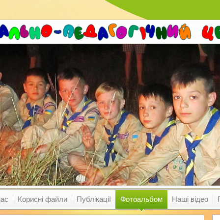
нас
Корисні файли
Публікації
Фотоальбом
Наші відео