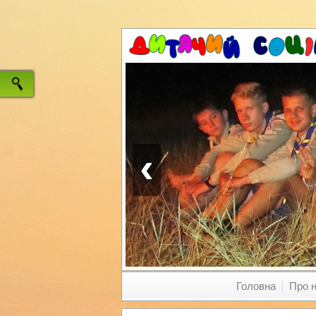
‹
Головна
Про 