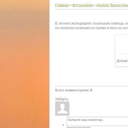
Главная
»
Фотоальбом
»
Альбом "Волонтёр
В летних экспедициях посильную помощь о
по геологии начинаются прямо в лесу на поля
Добав
Всего комментариев
:
0
Увійдіть: