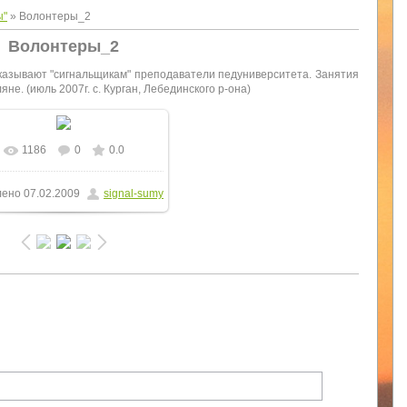
ы"
» Волонтеры_2
Волонтеры_2
казывают "сигнальщикам" преподаватели педуниверситета. Занятия
не. (июль 2007г. с. Курган, Лебединского р-она)
1186
0
0.0
лено
07.02.2009
signal-sumy