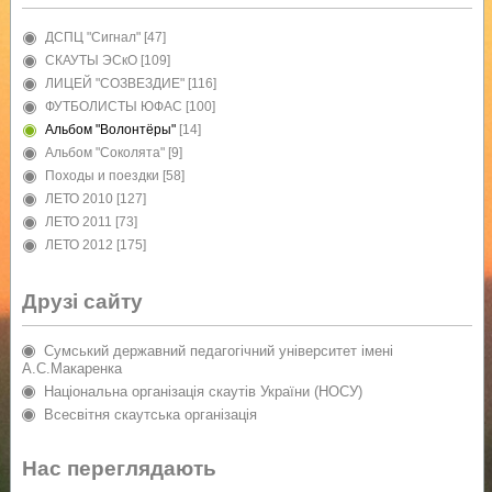
ДСПЦ "Сигнал"
[47]
СКАУТЫ ЭСкО
[109]
ЛИЦЕЙ "СОЗВЕЗДИЕ"
[116]
ФУТБОЛИСТЫ ЮФАС
[100]
Альбом "Волонтёры"
[14]
Альбом "Соколята"
[9]
Походы и поездки
[58]
ЛЕТО 2010
[127]
ЛЕТО 2011
[73]
ЛЕТО 2012
[175]
Друзі сайту
Сумський державний педагогічний університет імені
А.С.Макаренка
Національна організація скаутів України (НОСУ)
Всесвітня скаутська організація
Нас переглядають