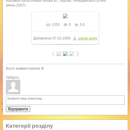
базовый палаточный лагерь в с. Курган, Лебединского р-она.
(июнь 2007)
1253
0
5.0
Добавлено
07.02.2009
signal-sumy
Всего комментариев
:
0
Увійдіть:
Відправити
Категорії розділу