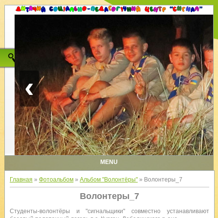
‹
MENU
Главная
»
Фотоальбом
»
Альбом "Волонтёры"
» Волонтеры_7
Волонтеры_7
Студенты-волонтёры и "сигнальщики" совместно устанавливают