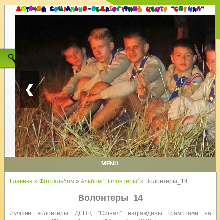
‹
MENU
Главная
»
Фотоальбом
»
Альбом "Волонтёры"
» Волонтеры_14
Волонтеры_14
Лучшие волонтёры ДСПЦ "Сигнал" награждены грамотами на