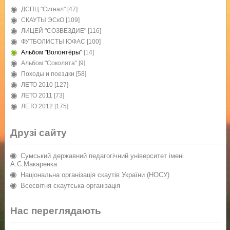
ДСПЦ "Сигнал"
[47]
СКАУТЫ ЭСкО
[109]
ЛИЦЕЙ "СОЗВЕЗДИЕ"
[116]
ФУТБОЛИСТЫ ЮФАС
[100]
Альбом "Волонтёры"
[14]
Альбом "Соколята"
[9]
Походы и поездки
[58]
ЛЕТО 2010
[127]
ЛЕТО 2011
[73]
ЛЕТО 2012
[175]
Друзі сайту
Сумський державний педагогічний університет імені
А.С.Макаренка
Національна організація скаутів України (НОСУ)
Всесвітня скаутська організація
Нас переглядають