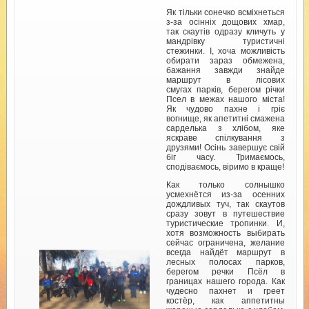
Як тільки сонечко всміхнеться
з-за осінніх дощових хмар,
так скаутів одразу кличуть у
мандрівку туристичні
стежинки. І, хоча можливість
обирати зараз обмежена,
бажання завжди знайде
маршрут в лісових
смугах парків, берегом річки
Псел в межах нашого міста!
Як чудово пахне і гріє
вогнище, як апетитні смажена
сарделька з хлібом, яке
яскраве спілкування з
друзями! Осінь завершує свій
біг часу. Тримаємось,
сподіваємось, віримо в краще!
Как только солнышко
усмехнётся из-за осенних
дождливых туч, так скаутов
сразу зовут в путешествие
туристические тропинки. И,
хотя возможность выбирать
сейчас ограничена, желание
всегда найдёт маршрут в
лесных полосах парков,
берегом речки Псёл в
границах нашего города. Как
чудесно пахнет и греет
костёр, как аппетитны