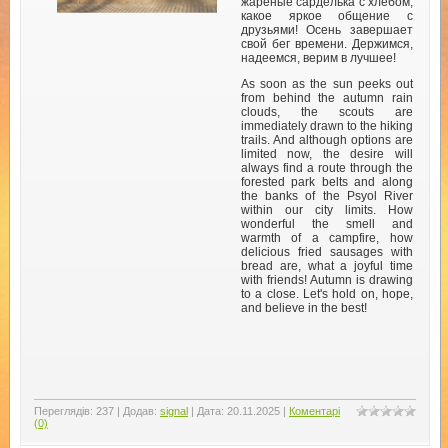
жареные сарделька с хлебом,
какое яркое общение с
друзьями! Осень завершает
свой бег времени. Держимся,
надеемся, верим в лучшее!
As soon as the sun peeks out
from behind the autumn rain
clouds, the scouts are
immediately drawn to the hiking
trails. And although options are
limited now, the desire will
always find a route through the
forested park belts and along
the banks of the Psyol River
within our city limits. How
wonderful the smell and
warmth of a campfire, how
delicious fried sausages with
bread are, what a joyful time
with friends! Autumn is drawing
to a close. Let's hold on, hope,
and believe in the best!
Переглядів:
237
|
Додав:
signal
|
Дата:
20.11.2025
|
Коментарі
(0)