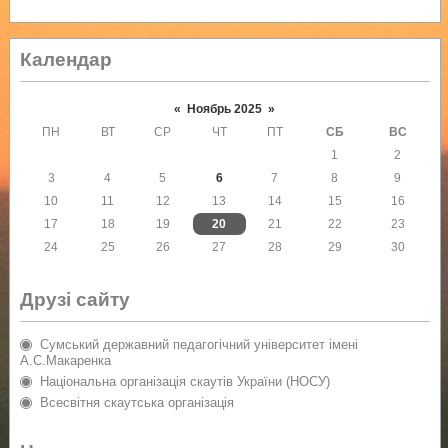
Календар
«
Ноябрь 2025
»
ПН
ВТ
СР
ЧТ
ПТ
СБ
ВС
1
2
3
4
5
6
7
8
9
10
11
12
13
14
15
16
17
18
19
20
21
22
23
24
25
26
27
28
29
30
Друзі сайту
Сумський державний педагогічний університет імені
А.С.Макаренка
Національна організація скаутів України (НОСУ)
Всесвітня скаутська організація