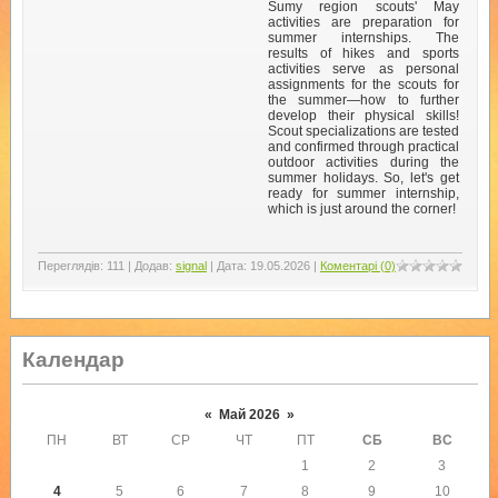
Sumy region scouts' May
activities are preparation for
summer internships. The
results of hikes and sports
activities serve as personal
assignments for the scouts for
the summer—how to further
develop their physical skills!
Scout specializations are tested
and confirmed through practical
outdoor activities during the
summer holidays. So, let's get
ready for summer internship,
which is just around the corner!
Переглядів:
111
|
Додав:
signal
|
Дата:
19.05.2026
|
Коментарі (0)
Календар
«
Май 2026
»
ПН
ВТ
СР
ЧТ
ПТ
СБ
ВС
1
2
3
4
5
6
7
8
9
10