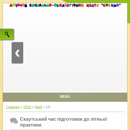
‹
MENU
Главная
»
2026
»
Май
»
19
Скаутський час підготовки до літньої
практики.