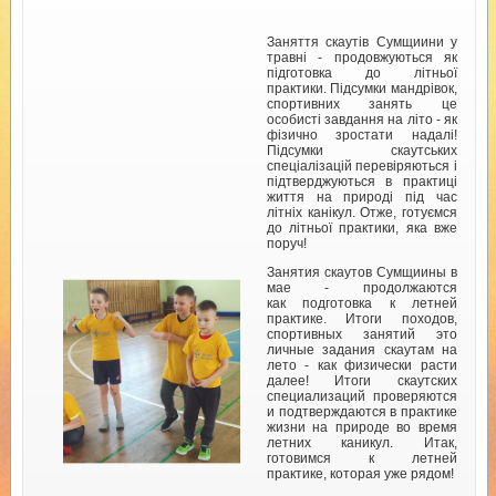
Заняття скаутів Сумщиини у
травні - продовжуються як
підготовка до літньої
практики. Підсумки мандрівок,
спортивних занять це
особисті завдання на літо - як
фізично зростати надалі!
Підсумки скаутських
спеціалізацій перевіряються і
підтверджуються в практиці
життя на природі під час
літніх канікул. Отже, готуємся
до літньої практики, яка вже
поруч!
Занятия скаутов Сумщиины в
мае - продолжаются
как подготовка к летней
практике. Итоги походов,
спортивных занятий это
личные задания скаутам на
лето - как физически расти
далее! Итоги скаутских
специализаций проверяются
и подтверждаются в практике
жизни на природе во время
летних каникул. Итак,
готовимся к летней
практике, которая уже рядом!