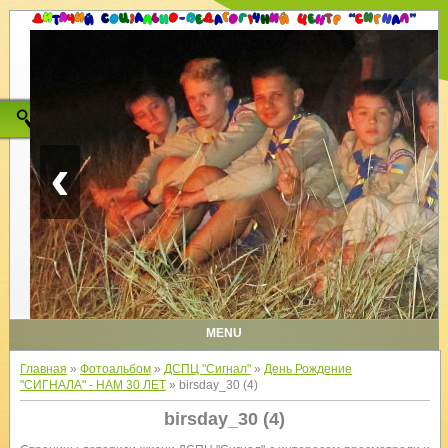
‹
MENU
Главная
»
Фотоальбом
»
ДСПЦ "Сигнал"
»
День Рождение
"СИГНАЛА" - НАМ 30 ЛЕТ
» birsday_30 (4)
birsday_30 (4)