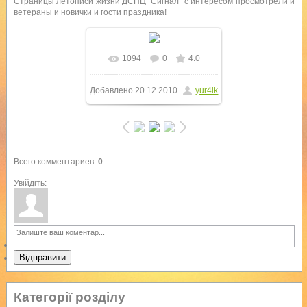
Страницы летописи жизни ДСПЦ "Сигнал" с интересом просмотрели и
ветераны и новички и гости праздника!
1094
0
4.0
В реальном размере
Добавлено
20.12.2010
yur4ik
1280x960
/ 508.0Kb
Всего комментариев
:
0
Увійдіть:
Відправити
Категорії розділу