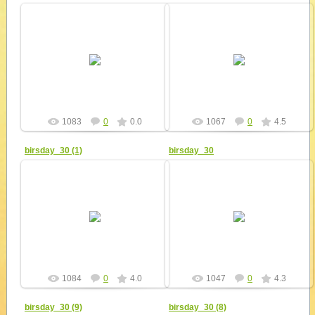
18.01.2011
18.01.2011
Родительские подарки к "дню
варенья" - отличная подмога во
Цветы к бюсту выдающегося
время работы летних
педагога и земляка - Антона
палаточных лагерей, в походах и
Семёновича Макаренко.
поездках.
yur4ik
yur4ik
1083
0
0.0
1067
0
4.5
birsday_30 (1)
birsday_30
20.12.2010
18.01.2011
19 декабря, в воскресенье, ДСПЦ
За плечами и взрослых и малышей,
"Сигнал" отметил своё
участников праздника, опыт всего
тридцатилетие. Четыре
ДСПЦ "Сигнал", который будет
поколения "сигнальщиков" и гости
приумножаться и работа...
празднов...
yur4ik
yur4ik
1084
0
4.0
1047
0
4.3
birsday_30 (9)
birsday_30 (8)