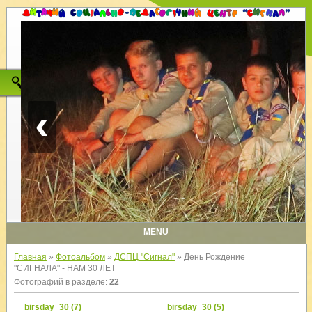
‹
MENU
Главная
»
Фотоальбом
»
ДСПЦ "Сигнал"
» День Рождение
"СИГНАЛА" - НАМ 30 ЛЕТ
Фотографий в разделе
:
22
birsday_30 (7)
birsday_30 (5)