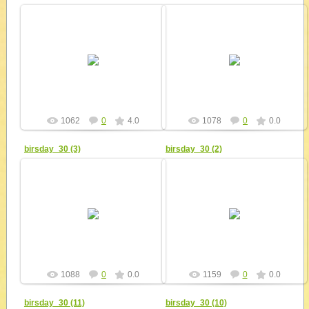
18.01.2011
18.01.2011
Группа "соколят на
"Сигнальщики" всех поколений,
торжественной линейке
родители, студенты - волонтёры
открытия празднования 30-летия
и гости праздника на линейке у
ДСПЦ "Сигнал" в Сумском
бюста А. С. Макаренко 19....
педуниверситете им А....
yur4ik
yur4ik
1062
0
4.0
1078
0
0.0
birsday_30 (3)
birsday_30 (2)
18.01.2011
18.01.2011
За тридцать лет деятельности
Ребята из четырёх
ДСПЦ "Сигнал" студентами -
общественных организаций
макаренковцами стали 56
совместно празднуют юбилей
"сигнальщиков". Надеемся, что и
ДСПЦ "Сигнал", объединившего их
эти р...
в сотрудничеств...
yur4ik
yur4ik
1088
0
0.0
1159
0
0.0
birsday_30 (11)
birsday_30 (10)