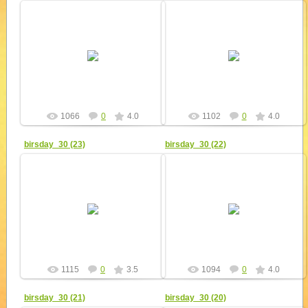
20.12.2010
20.12.2010
Представители Сумского
В аудитории, где праздновался
духовенства во главе с
самый первый день рождения
архиепископом Сумским и
"Сигнала," гости приветствовали
Ахтырским отцом Мефодием
тех, кто продолжает традиции...
пожелали всего самого ...
yur4ik
yur4ik
1066
0
4.0
1102
0
4.0
birsday_30 (23)
birsday_30 (22)
20.12.2010
20.12.2010
Лицеисты общественного лицея
Скауты ЭСкО отмечены
"Созвездие" получили в подарок
грамотой и подарками за
книги о природе, фантастику,
активную работу со студентами
приключения!
педуниверситета.
yur4ik
yur4ik
1115
0
3.5
1094
0
4.0
birsday_30 (21)
birsday_30 (20)