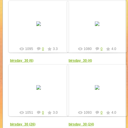
20.12.2010
20.12.2010
Своё мастерство и знание
Самому младшему "соколёнку"
спасательного дела показали
всего 10 лет, но его умения и
"соколята", которые
навыки, отработанные в летнем
неоднократно брали участие в
лагере достойны уважения!
республиканских...
yur4ik
yur4ik
1095
0
3.3
1080
0
4.0
birsday_30 (6)
birsday_30 (4)
20.12.2010
20.12.2010
Скауты различных патрулей
Страницы летописи жизни ДСПЦ
рассказали и показали чему
"Сигнал" с интересом
научились в скаутской
просмотрели и ветераны и
организации.
новички и гости праздника!
yur4ik
yur4ik
1051
0
3.0
1093
0
4.0
birsday_30 (26)
birsday_30 (24)