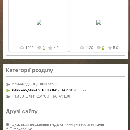
20.12.2010
20.12.2010
Тридцать свечей на барабане
Лучшие футбольные команды
весте с руководителем задувают
ДСПЦ "Сигнал" показали свои
ребята, родители которых
умения в блиц-турнире по
занимались когда-то в "Сиг...
минифутболу.
yur4ik
yur4ik
1080
0
4.0
1120
0
5.0
Категорії розділу
Альбом "ДСПЦ Сигнала"
[15]
День Рождение "СИГНАЛА" - НАМ 30 ЛЕТ
[22]
Нам 30+1 лет! (ДР "СИГНАЛА")
[10]
Друзі сайту
Сумський державний педагогічний університет імені
А.С.Макаренка