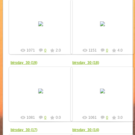
20.12.2010
20.12.2010
Благодарность и поздравления
От родителей "сигнальщики"
передали скаутам от НОСУ
получили торт и слова поддержки
(Национальной Организации
в хорошем и важном деле.
Скауты Украины).
yur4ik
yur4ik
1071
0
2.0
1151
0
4.0
birsday_30 (19)
birsday_30 (18)
20.12.2010
20.12.2010
Проректор университета
Сигнальщиков поздравил
поздравил ребят с юбилеем и
преподавательский профком,
вручил грамоту за активную
подаривший ребятам подарки!
работу со студентами и
развитие волонтё...
yur4ik
yur4ik
1081
0
0.0
1061
0
3.0
birsday_30 (17)
birsday_30 (14)