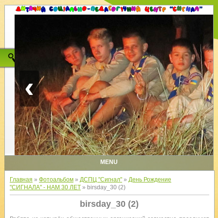
‹
MENU
Главная
»
Фотоальбом
»
ДСПЦ "Сигнал"
»
День Рождение
"СИГНАЛА" - НАМ 30 ЛЕТ
» birsday_30 (2)
birsday_30 (2)