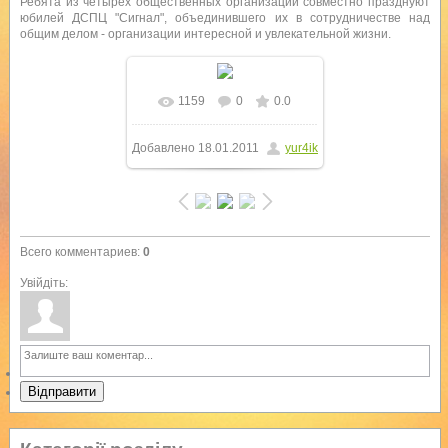
Ребята из четырёх общественных организаций совместно празднуют
юбилей ДСПЦ "Сигнал", объединившего их в сотрудничестве над
общим делом - организации интересной и увлекательной жизни.
1159
0
0.0
В реальном размере
Добавлено
18.01.2011
yur4ik
1000x750
/ 297.4Kb
Всего комментариев
:
0
Увійдіть:
Відправити