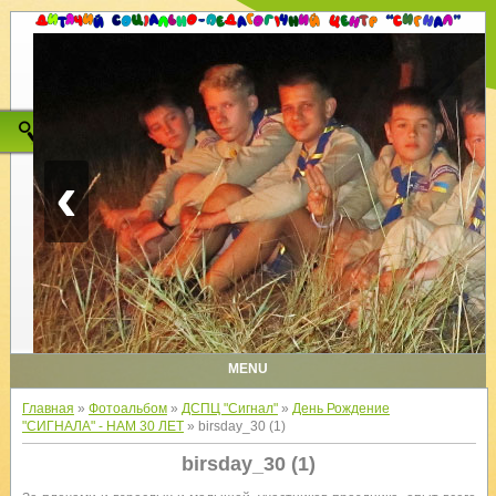
‹
MENU
Главная
»
Фотоальбом
»
ДСПЦ "Сигнал"
»
День Рождение
"СИГНАЛА" - НАМ 30 ЛЕТ
» birsday_30 (1)
birsday_30 (1)