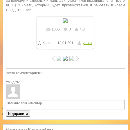
За плечами и взрослых и малышей, участников праздника, опыт всего
ДСПЦ "Сигнал", который будет приумножаться и работать в новом
тридцатилетии.
1085
0
4.0
В реальном размере
Добавлено
18.01.2011
yur4ik
1000x750
/ 317.6Kb
Всего комментариев
:
0
Увійдіть:
Відправити