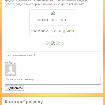
Тридцать свечей на барабане весте с руководителем задувают
ребята, родители которых занимались когда-то в "Сигнале".
1081
0
4.0
В реальном размере
Добавлено
20.12.2010
yur4ik
1280x960
/ 541.1Kb
Всего комментариев
:
0
Увійдіть:
Відправити
Категорії розділу