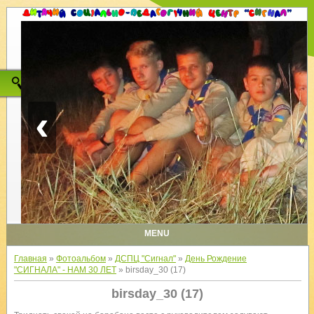
‹
MENU
Главная
»
Фотоальбом
»
ДСПЦ "Сигнал"
»
День Рождение
"СИГНАЛА" - НАМ 30 ЛЕТ
» birsday_30 (17)
birsday_30 (17)