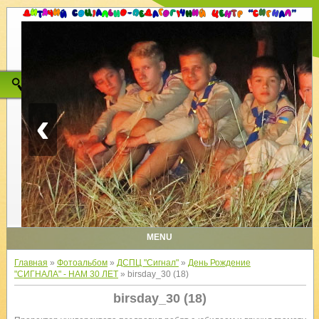
‹
MENU
Главная
»
Фотоальбом
»
ДСПЦ "Сигнал"
»
День Рождение
"СИГНАЛА" - НАМ 30 ЛЕТ
» birsday_30 (18)
birsday_30 (18)