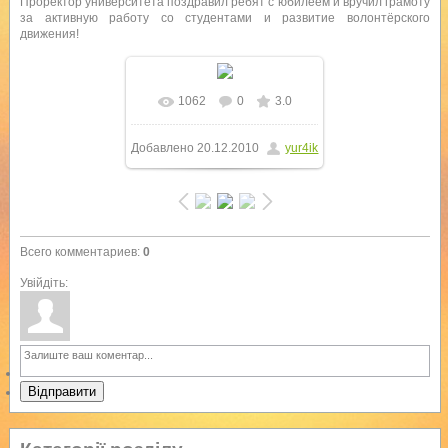
Проректор университета поздравил ребят с юбилеем и вручил грамоту
за активную работу со студентами и развитие волонтёрского
движения!
1062
0
3.0
В реальном размере
Добавлено
20.12.2010
yur4ik
1280x960
/ 447.9Kb
Всего комментариев
:
0
Увійдіть:
Відправити