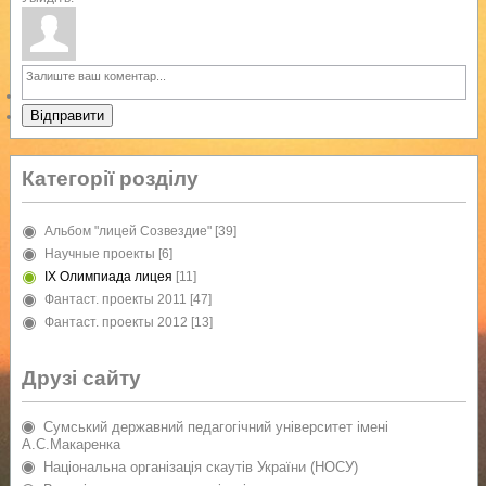
Відправити
Категорії розділу
Альбом "лицей Созвездие"
[39]
Научные проекты
[6]
IX Олимпиада лицея
[11]
Фантаст. проекты 2011
[47]
Фантаст. проекты 2012
[13]
Друзі сайту
Сумський державний педагогічний університет імені
А.С.Макаренка
Національна організація скаутів України (НОСУ)