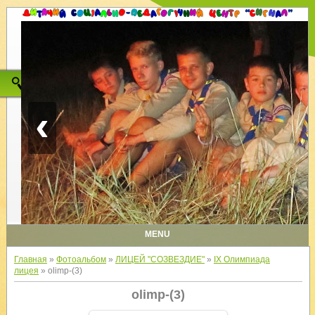
‹
MENU
Главная
»
Фотоальбом
»
ЛИЦЕЙ "СОЗВЕЗДИЕ"
»
IX Олимпиада
лицея
» olimp-(3)
olimp-(3)