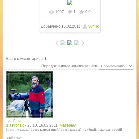
1007
1
0.0
В реальном размере
Добавлено
16.02.2011
yur4ik
950x712
/ 148.0Kb
Всего комментариев
:
1
Порядок вывода комментариев:
0
1
astrofizic
• 23:10, 16.02.2011
[
Матеріал
]
И это не школа! Здесь климат иной! Здесь каждый - учёный, искатель, герой!
Увійдіть: