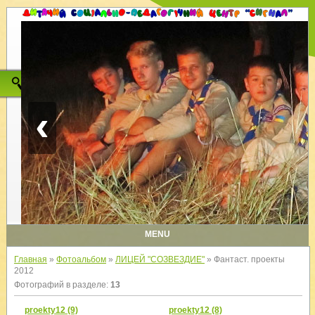
‹
MENU
Главная
»
Фотоальбом
»
ЛИЦЕЙ "СОЗВЕЗДИЕ"
» Фантаст. проекты
2012
Фотографий в разделе
:
13
proekty12 (9)
proekty12 (8)