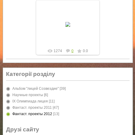
12.04.2012
yur4ik
1274
0
0.0
Категорії розділу
Альбом "лицей Созвездие"
[39]
Научные проекты
[6]
IX Олимпиада лицея
[11]
Фантаст. проекты 2011
[47]
Фантаст. проекты 2012
[13]
Друзі сайту