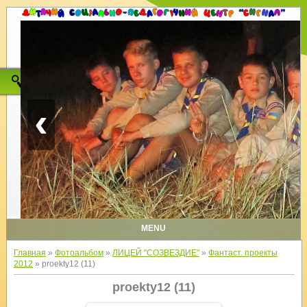
‹
MENU
Главная
»
Фотоальбом
»
ЛИЦЕЙ "СОЗВЕЗДИЕ"
»
Фантаст. проекты
2012
» proekty12 (11)
proekty12 (11)