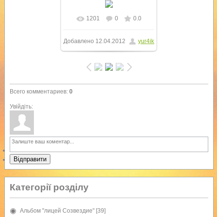
1201
0
0.0
В реальном размере
Добавлено
12.04.2012
yur4ik
800x600
/ 76.1Kb
Всего комментариев
:
0
Увійдіть:
Відправити
Категорії розділу
Альбом "лицей Созвездие"
[39]