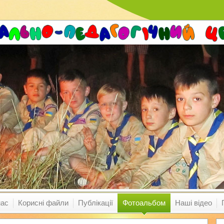
нас
Корисні файли
Публікації
Фотоальбом
Наші відео