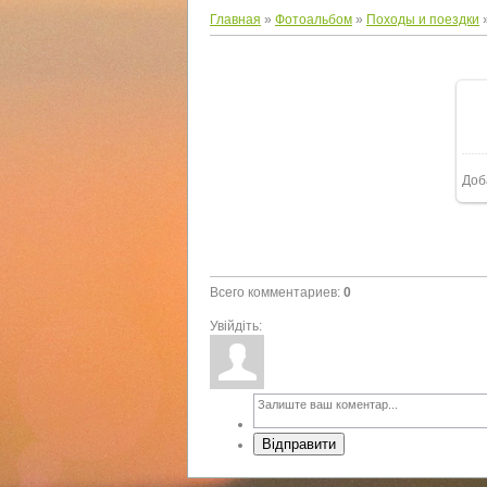
Главная
»
Фотоальбом
»
Походы и поездки
Доб
Всего комментариев
:
0
Увійдіть:
Відправити