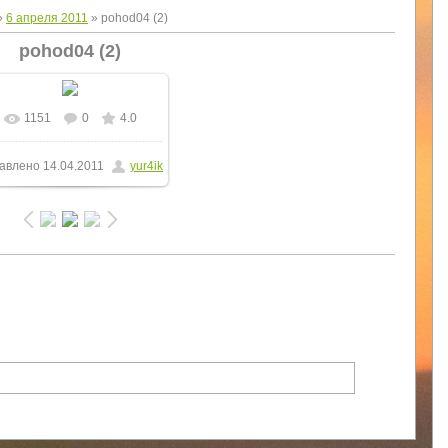
»
6 апреля 2011
» pohod04 (2)
pohod04 (2)
1151
0
4.0
В реальном размере
авлено
14.04.2011
yur4ik
1000x750
/ 298.3Kb