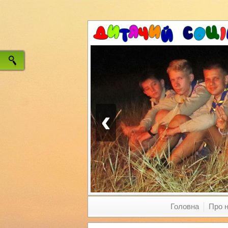
‹
Головна
Про 