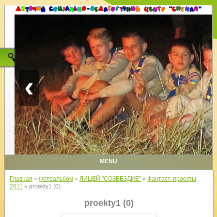
‹
MENU
Главная
»
Фотоальбом
»
ЛИЦЕЙ "СОЗВЕЗДИЕ"
»
Фантаст. проекты
2011
» proekty1 (0)
proekty1 (0)