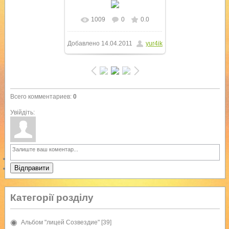
1009
0
0.0
В реальном размере
Добавлено
14.04.2011
yur4ik
424x600
/ 121.8Kb
Всего комментариев
:
0
Увійдіть:
Відправити
Категорії розділу
Альбом "лицей Созвездие"
[39]