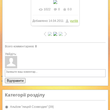
1022
0
0.0
В реальном размере
Добавлено
14.04.2011
yur4ik
750x536
/ 189.9Kb
Всего комментариев
:
0
Увійдіть:
Відправити
Категорії розділу
Альбом "лицей Созвездие"
[39]