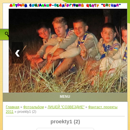
‹
MENU
Главная
»
Фотоальбом
»
ЛИЦЕЙ "СОЗВЕЗДИЕ"
»
Фантаст. проекты
2011
» proekty1 (2)
proekty1 (2)