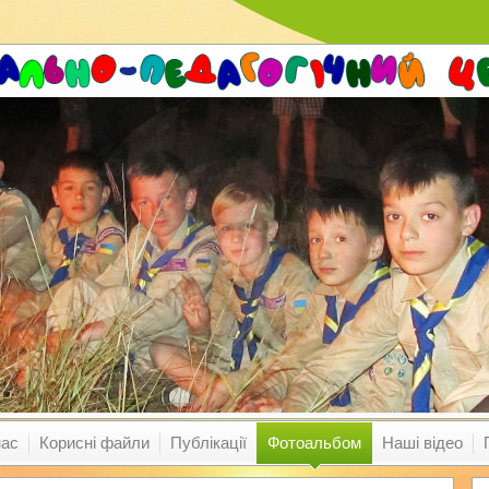
нас
Корисні файли
Публікації
Фотоальбом
Наші відео