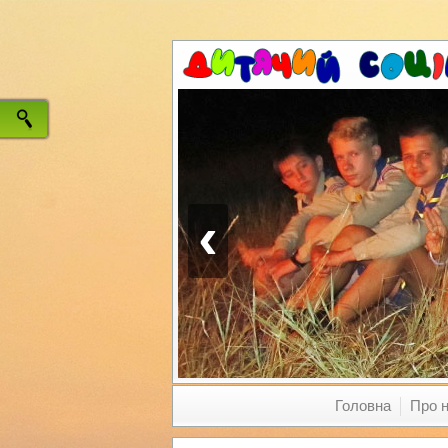
‹
Головна
Про 