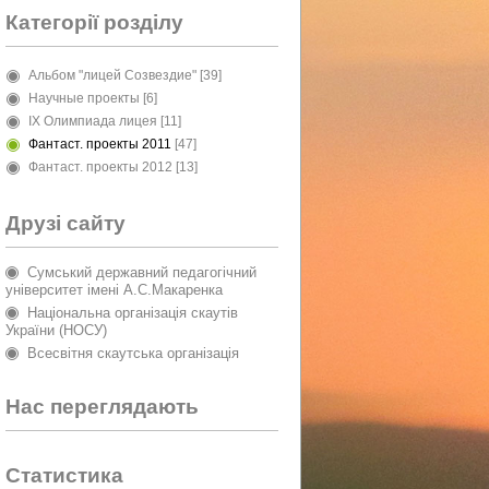
Категорії розділу
Альбом "лицей Созвездие"
[39]
Научные проекты
[6]
IX Олимпиада лицея
[11]
Фантаст. проекты 2011
[47]
Фантаст. проекты 2012
[13]
Друзі сайту
Сумський державний педагогічний
університет імені А.С.Макаренка
Національна організація скаутів
України (НОСУ)
Всесвітня скаутська організація
Нас переглядають
Статистика