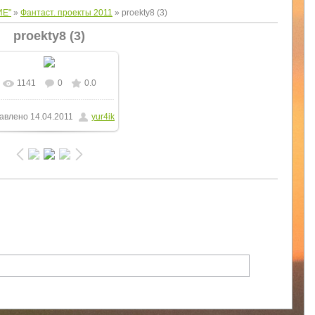
ИЕ"
»
Фантаст. проекты 2011
» proekty8 (3)
proekty8 (3)
1141
0
0.0
В реальном размере
авлено
14.04.2011
yur4ik
750x536
/ 211.4Kb