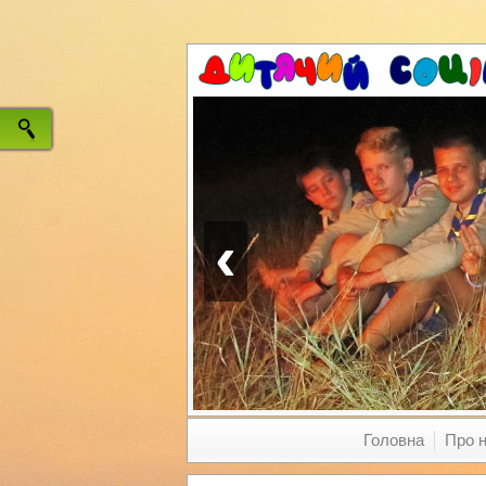
‹
Головна
Про 