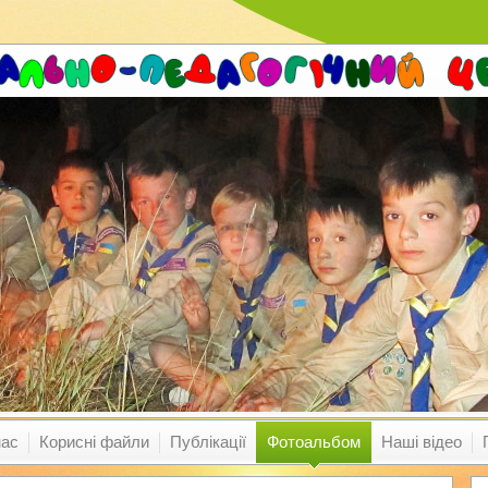
нас
Корисні файли
Публікації
Фотоальбом
Наші відео