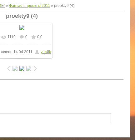
ИЕ"
»
Фантаст. проекты 2011
» proekty9 (4)
proekty9 (4)
1110
0
0.0
В реальном размере
авлено
14.04.2011
yur4ik
735x980
/ 231.0Kb