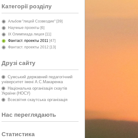
Категорії розділу
Альбом "лицей Созвездие"
[39]
Научные проекты
[6]
IX Олимпиада лицея
[11]
Фантаст. проекты 2011
[47]
Фантаст. проекты 2012
[13]
Друзі сайту
Сумський державний педагогічний
університет імені А.С.Макаренка
Національна організація скаутів
України (НОСУ)
Всесвітня скаутська організація
Нас переглядають
Статистика