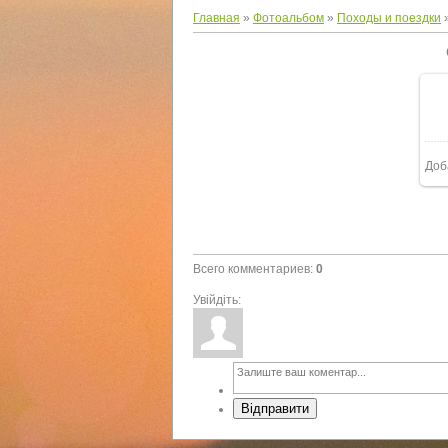
Главная
»
Фотоальбом
»
Походы и поездки
Доб
Всего комментариев
:
0
Увійдіть:
Відправити