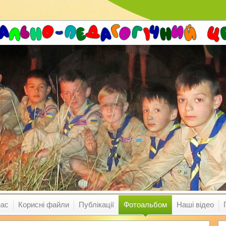
нас
Корисні файли
Публікації
Фотоальбом
Наші відео