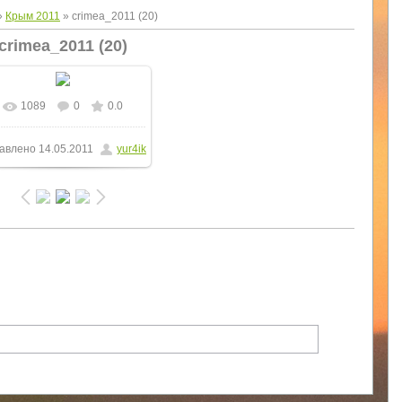
»
Крым 2011
» crimea_2011 (20)
crimea_2011 (20)
1089
0
0.0
В реальном размере
авлено
14.05.2011
yur4ik
675x900
/ 147.2Kb