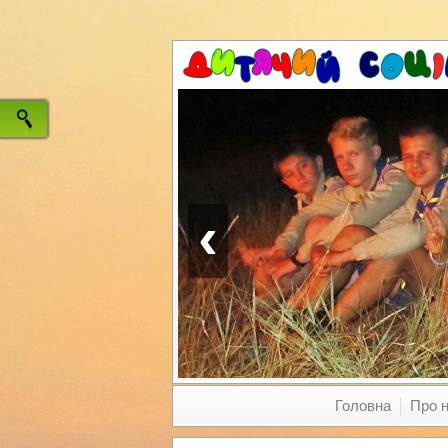
‹
Головна
Про 