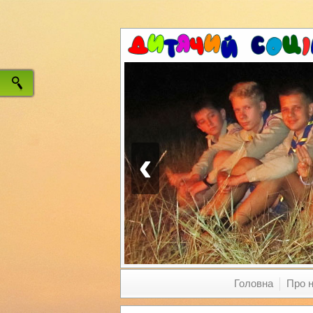
‹
Головна
Про 