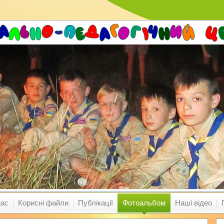
нас
Корисні файли
Публікації
Фотоальбом
Наші відео