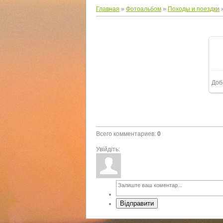
Главная
»
Фотоальбом
»
Походы и поездки
Доб
Всего комментариев
:
0
Увійдіть:
Відправити