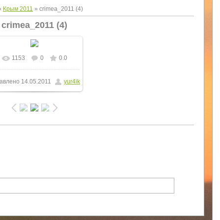
»
Крым 2011
» crimea_2011 (4)
crimea_2011 (4)
1153
0
0.0
В реальном размере
авлено
14.05.2011
yur4ik
1000x750
/ 191.9Kb