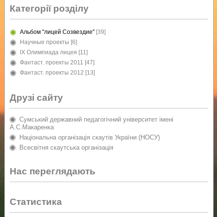
Категорії розділу
Альбом "лицей Созвездие"
[39]
Научные проекты
[6]
IX Олимпиада лицея
[11]
Фантаст. проекты 2011
[47]
Фантаст. проекты 2012
[13]
Друзі сайту
Сумський державний педагогічний університет імені
А.С.Макаренка
Національна організація скаутів України (НОСУ)
Всесвітня скаутська організація
Нас переглядають
Статистика