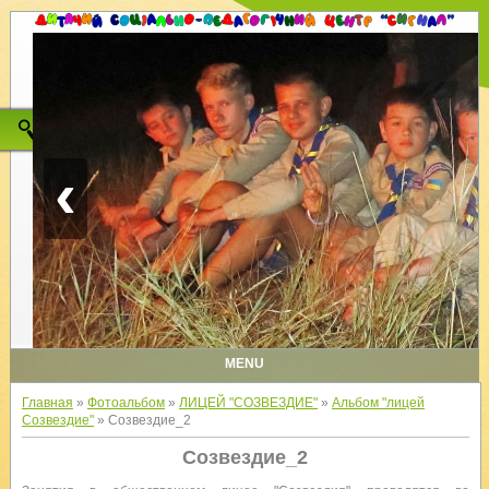
‹
MENU
Главная
»
Фотоальбом
»
ЛИЦЕЙ "СОЗВЕЗДИЕ"
»
Альбом "лицей
Созвездие"
» Созвездие_2
Созвездие_2