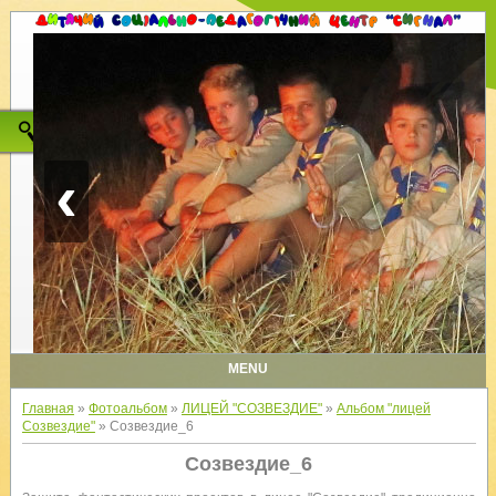
‹
MENU
Главная
»
Фотоальбом
»
ЛИЦЕЙ "СОЗВЕЗДИЕ"
»
Альбом "лицей
Созвездие"
» Созвездие_6
Созвездие_6