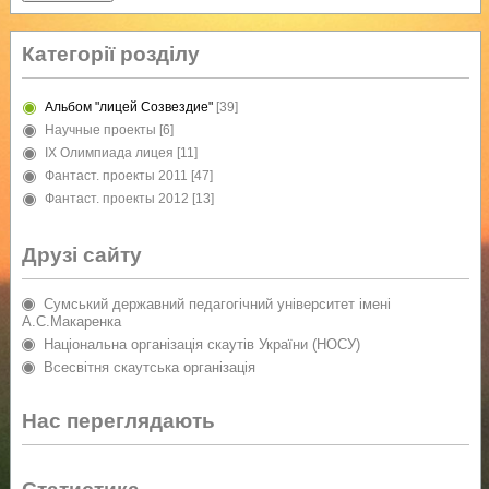
Категорії розділу
Альбом "лицей Созвездие"
[39]
Научные проекты
[6]
IX Олимпиада лицея
[11]
Фантаст. проекты 2011
[47]
Фантаст. проекты 2012
[13]
Друзі сайту
Сумський державний педагогічний університет імені
А.С.Макаренка
Національна організація скаутів України (НОСУ)
Всесвітня скаутська організація
Нас переглядають