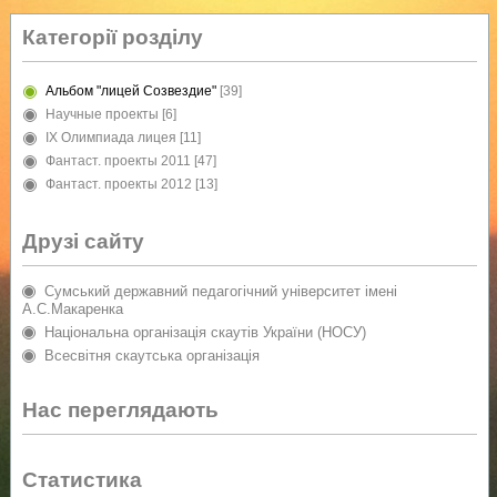
Категорії розділу
Альбом "лицей Созвездие"
[39]
Научные проекты
[6]
IX Олимпиада лицея
[11]
Фантаст. проекты 2011
[47]
Фантаст. проекты 2012
[13]
Друзі сайту
Сумський державний педагогічний університет імені
А.С.Макаренка
Національна організація скаутів України (НОСУ)
Всесвітня скаутська організація
Нас переглядають
Статистика