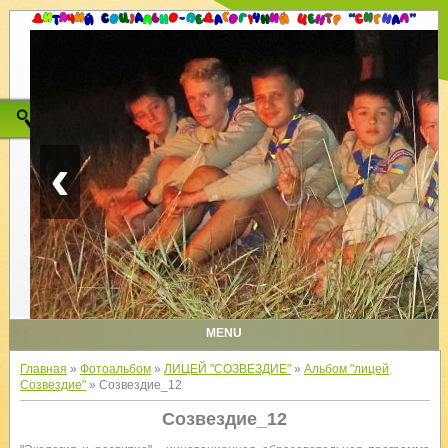
‹
MENU
Главная
»
Фотоальбом
»
ЛИЦЕЙ "СОЗВЕЗДИЕ"
»
Альбом "лицей
Созвездие"
» Созвездие_12
Созвездие_12