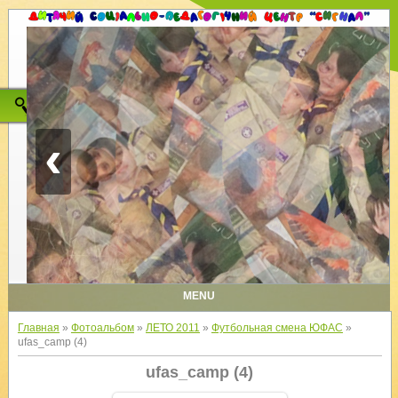
‹
MENU
Главная
»
Фотоальбом
»
ЛЕТО 2011
»
Футбольная смена ЮФАС
»
ufas_camp (4)
ufas_camp (4)