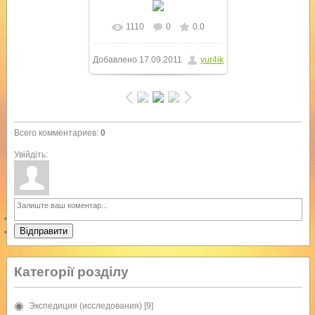
1110
0
0.0
В реальном размере
Добавлено
17.09.2011
yur4ik
1024x768
/ 89.4Kb
Всего комментариев
:
0
Увійдіть:
Відправити
Категорії розділу
Экспедиция (исследования)
[9]