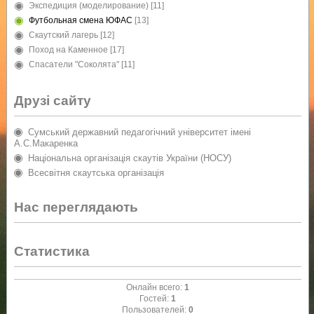
Экспедиция (моделирование)
[11]
Футбольная смена ЮФАС
[13]
Скаутский лагерь
[12]
Поход на Каменное
[17]
Спасатели "Соколята"
[11]
Друзі сайту
Сумський державний педагогічний університет імені
А.С.Макаренка
Національна організація скаутів України (НОСУ)
Всесвітня скаутська організація
Нас переглядають
Статистика
Онлайн всего:
1
Гостей:
1
Пользователей:
0