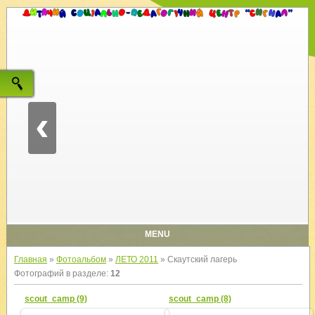
‹
MENU
Главная
»
Фотоальбом
»
ЛЕТО 2011
» Скаутский лагерь
Фотографий в разделе
:
12
scout_camp (9)
scout_camp (8)