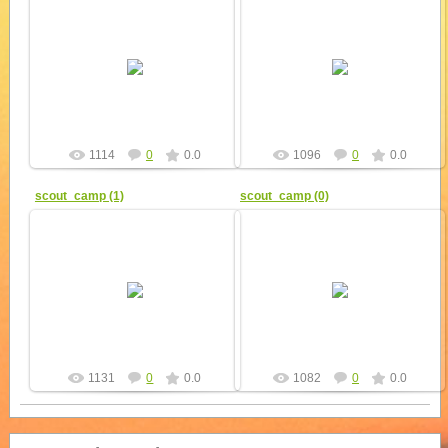
17.09.2011
17.09.2011
yur4ik
yur4ik
1114
0
0.0
1096
0
0.0
scout_camp (1)
scout_camp (0)
17.09.2011
17.09.2011
yur4ik
yur4ik
1131
0
0.0
1082
0
0.0