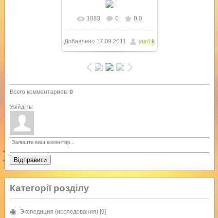
1083
0
0.0
В реальном размере
Добавлено
17.09.2011
yur4ik
768x1024
/ 150.6Kb
Всего комментариев
:
0
Увійдіть:
Відправити
Категорії розділу
Экспедиция (исследования)
[9]