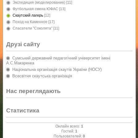
Экспедиция (моделирование)
[11]
Футбольная смена ЮФАС
[13]
Скаутский лагерь
[12]
Поход на Каменное
[17]
Спасатели "Соколята"
[11]
Друзі сайту
Сумський державний педагогічний університет імені
А.С.Макаренка
Національна організація скаутів України (НОСУ)
Всесвітня скаутська організація
Нас переглядають
Статистика
Онлайн всего:
1
Гостей:
1
Пользователей:
0