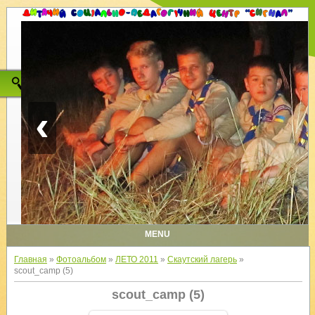
‹
MENU
Главная
»
Фотоальбом
»
ЛЕТО 2011
»
Скаутский лагерь
»
scout_camp (5)
scout_camp (5)