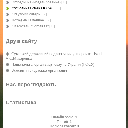
Экспедиция (моделирование)
[11]
Футбольная смена ЮФАС
[13]
Скаутский лагерь
[12]
Поход на Каменное
[17]
Спасатели "Соколята"
[11]
Друзі сайту
Сумський державний педагогічний університет імені
А.С.Макаренка
Національна організація скаутів України (НОСУ)
Всесвітня скаутська організація
Нас переглядають
Статистика
Онлайн всего:
1
Гостей:
1
Пользователей:
0