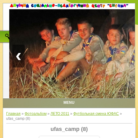
‹
MENU
Главная
»
Фотоальбом
»
ЛЕТО 2011
»
Футбольная смена ЮФАС
»
ufas_camp (8)
ufas_camp (8)