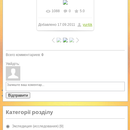
1088
0
5.0
В реальном размере
Добавлено
17.09.2011
yur4ik
1024x768
/ 96.0Kb
Всего комментариев
:
0
Увійдіть:
Відправити
Категорії розділу
Экспедиция (исследования)
[9]