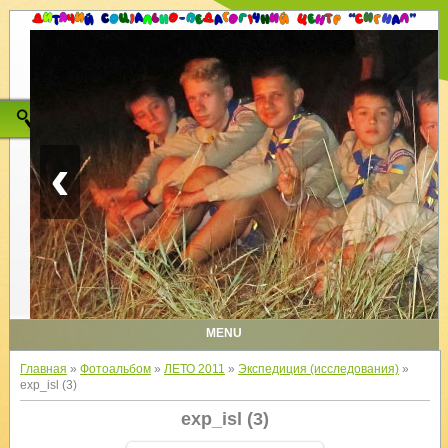
‹
MENU
Главная
»
Фотоальбом
»
ЛЕТО 2011
»
Экспедиция (исследования)
»
exp_isl (3)
exp_isl (3)