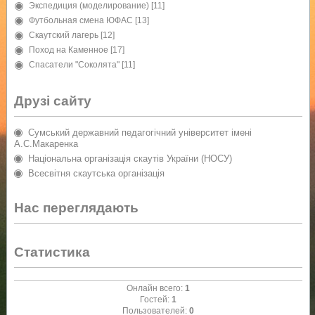
Экспедиция (моделирование)
[11]
Футбольная смена ЮФАС
[13]
Скаутский лагерь
[12]
Поход на Каменное
[17]
Спасатели "Соколята"
[11]
Друзі сайту
Сумський державний педагогічний університет імені
А.С.Макаренка
Національна організація скаутів України (НОСУ)
Всесвітня скаутська організація
Нас переглядають
Статистика
Онлайн всего:
1
Гостей:
1
Пользователей:
0