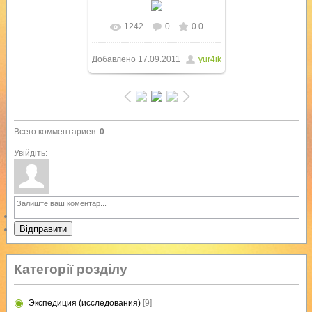
1242
0
0.0
В реальном размере
Добавлено
17.09.2011
yur4ik
1024x768
/ 99.0Kb
Всего комментариев
:
0
Увійдіть:
Відправити
Категорії розділу
Экспедиция (исследования)
[9]