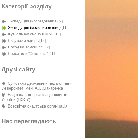
Категорії розділу
Экспедиция (исследования)
[9]
Экспедиция (моделирование)
[11]
Футбольная смена ЮФАС
[13]
Скаутский лагерь
[12]
Поход на Каменное
[17]
Спасатели "Соколята"
[11]
Друзі сайту
Сумський державний педагогічний
університет імені А.С.Макаренка
Національна організація скаутів
України (НОСУ)
Всесвітня скаутська організація
Нас переглядають