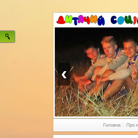
‹
Головна
Про 