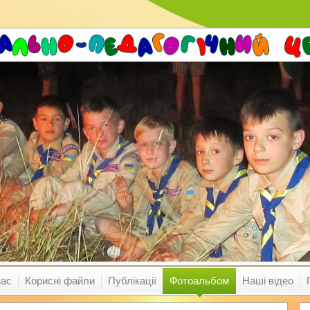
нас
Корисні файли
Публікації
Фотоальбом
Наші відео